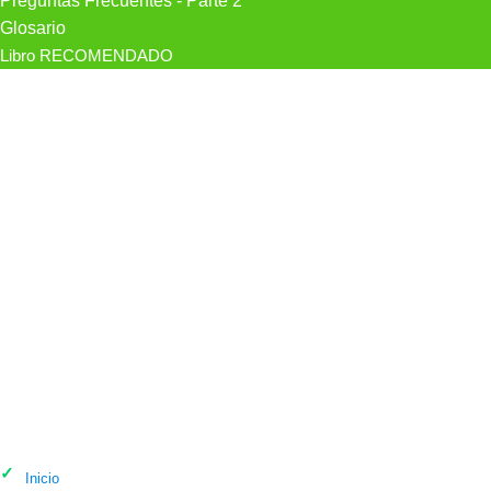
Preguntas Frecuentes - Parte 2
Glosario
Libro RECOMENDADO
Psicólogo Miriam Osuna Golbano,
Psicólogo en Madrid
Inicio