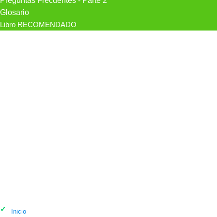
Preguntas Frecuentes - Parte 2
Glosario
Libro RECOMENDADO
Psicólogo Cristina De Armas
Rodríguez, Psicólogo Madrid en
Madrid
Inicio