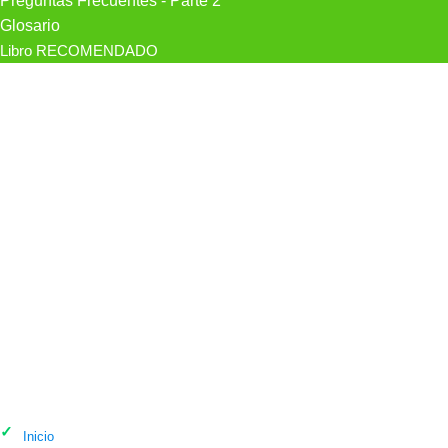
Preguntas Frecuentes - Parte 2
Glosario
Libro RECOMENDADO
Psicólogo Hipnolleida | Dr. Marcos
Cabezas en Lleida
Inicio