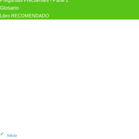
Preguntas Frecuentes - Parte 2
Glosario
Libro RECOMENDADO
Psicólogo Gonzalo San Sebastián -
Psicólogo Sanitario en Colindres
Inicio