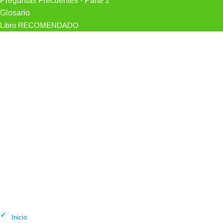
Preguntas Frecuentes - Parte 2
Glosario
Libro RECOMENDADO
Psicólogo Elisa Herrero
Psicoterapia/Neurofeedback en
Santander
Inicio