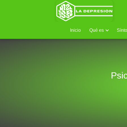
Inicio
Qué es
Sínt
Psi