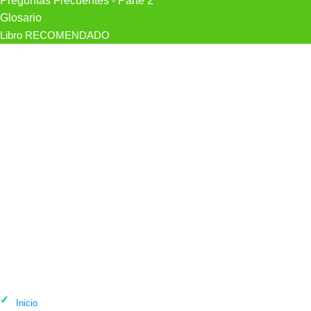
Preguntas Frecuentes - Parte 2
Glosario
Libro RECOMENDADO
Psicólogo Clínica Origen Psicología Y
Psiquiatría en Santander
Inicio