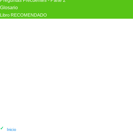
Preguntas Frecuentes - Parte 2
Glosario
Libro RECOMENDADO
Psicólogo Inmaculada Carrillo,
Psicóloga en Cáceres
Inicio