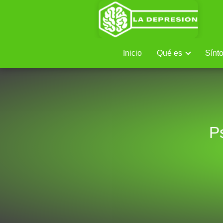
Inicio
Qué es
Sínt
P