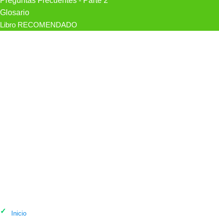
Preguntas Frecuentes - Parte 2
Glosario
Libro RECOMENDADO
Psicólogo Agapē Psicología en
Badajoz
Inicio