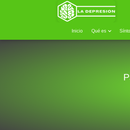
Inicio
Qué es
Sínt
P