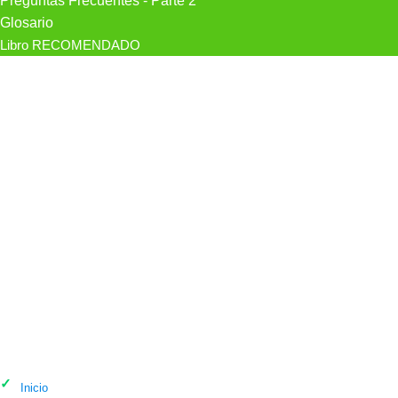
Preguntas Frecuentes - Parte 2
Glosario
Libro RECOMENDADO
Psicólogo Sagüés Psicología en
Oviedo
Inicio