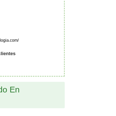
ologia.com/
clientes
edo En