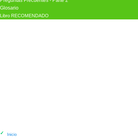
Preguntas Frecuentes - Parte 2
Glosario
Libro RECOMENDADO
Psicólogo Dr. Abel Fernández Peláez -
Psicólogo En Oviedo en Oviedo
Inicio