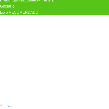
Preguntas Frecuentes - Parte 2
Glosario
Libro RECOMENDADO
Psicólogo Clínica Persum-Clínica De
Psicólogos En Oviedo en Oviedo
Inicio