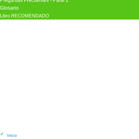
Preguntas Frecuentes - Parte 2
Glosario
Libro RECOMENDADO
Psicólogo Psicólogo Jorge Lahoz
Cazón en Alacant / Alicante
Inicio