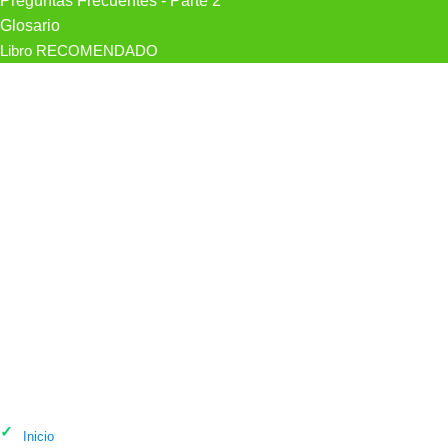
Preguntas Frecuentes - Parte 2
Glosario
Libro RECOMENDADO
Psicólogo Armonía. Espacio De
Psicología En Alicante. en Alacant /
Alicante
Inicio