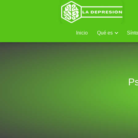
Inicio
Qué es
Sínt
Ps