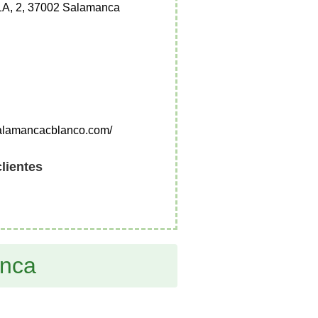
 1A, 2, 37002 Salamanca
salamancacblanco.com/
clientes
anca