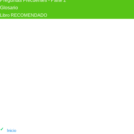
Preguntas Frecuentes - Parte 2
Glosario
Libro RECOMENDADO
Psicólogo Mela Villar Psicóloga en
Eibar
Inicio