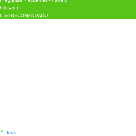
Preguntas Frecuentes - Parte 2
Glosario
Libro RECOMENDADO
Psicólogo Tu Psicoterapia. Beatriz
Artola Y Javier Díaz en Burgos
Inicio