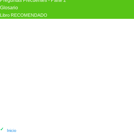
Preguntas Frecuentes - Parte 2
Glosario
Libro RECOMENDADO
Psicólogo Centro De Apoyo Burgalés
en Burgos
Inicio