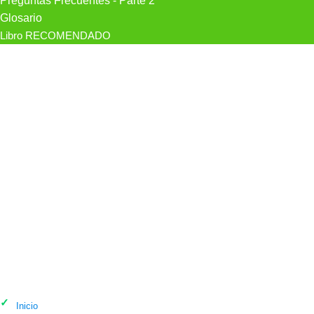
Preguntas Frecuentes - Parte 2
Glosario
Libro RECOMENDADO
Psicólogo Psicólogos En Ávila |
Contigo Psicología en Ávila
Inicio