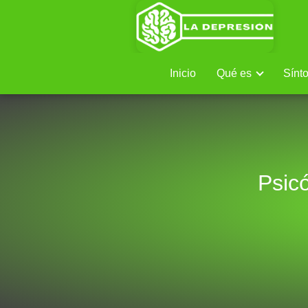
Inicio
Qué es
Sínt
Psic