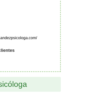
nandezpsicologa.com/
clientes
sicóloga