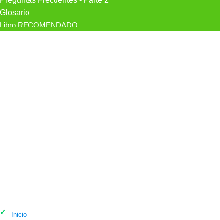
Preguntas Frecuentes - Parte 2
Glosario
Libro RECOMENDADO
Psicólogo Psicóloga En Oviedo Eva
Álvarez en Oviedo
Inicio