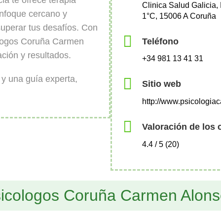
ia te ofrece terapia
Clinica Salud Galicia,
 enfoque cercano y
1°C, 15006 A Coruña
superar tus desafíos. Con
Teléfono
ólogos Coruña Carmen
ción y resultados.
+34 981 13 41 31
y una guía experta,
Sitio web
http://www.psicologia
Valoración de los 
4.4 / 5 (20)
sicologos Coruña Carmen Alon