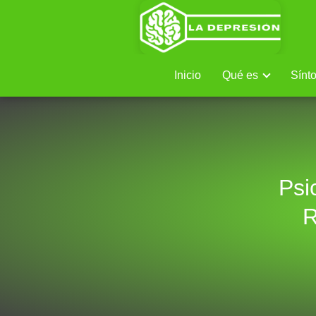
Inicio
Qué es
Sínt
Psi
R