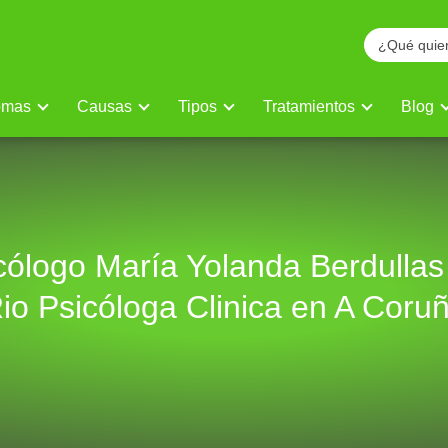
omas
Causas
Tipos
Tratamientos
Blog
cólogo María Yolanda Berdullas
io Psicóloga Clinica en A Coru