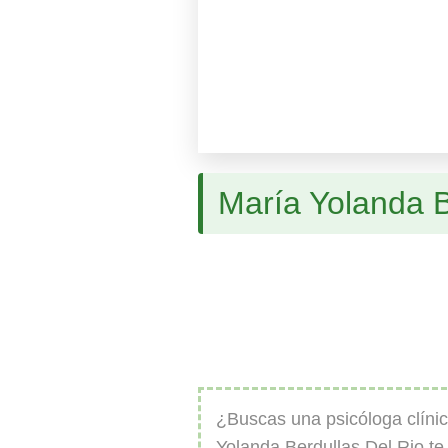
María Yolanda B
¿Buscas una psicóloga clíni
Yolanda Berdullas Del Rio te